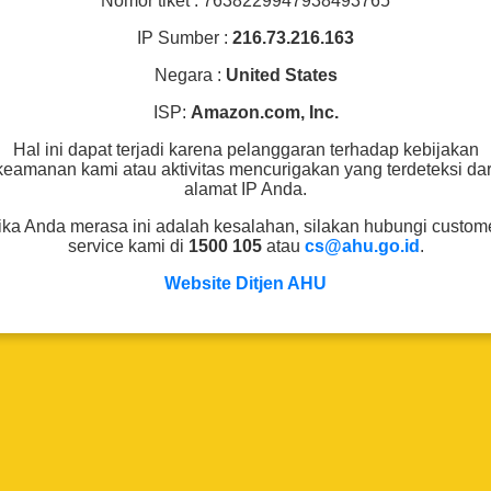
Nomor tiket : 7638229947938493765
IP Sumber :
216.73.216.163
Negara :
United States
ISP:
Amazon.com, Inc.
Hal ini dapat terjadi karena pelanggaran terhadap kebijakan
keamanan kami atau aktivitas mencurigakan yang terdeteksi dar
alamat IP Anda.
ika Anda merasa ini adalah kesalahan, silakan hubungi custom
service kami di
1500 105
atau
cs@ahu.go.id
.
Website Ditjen AHU